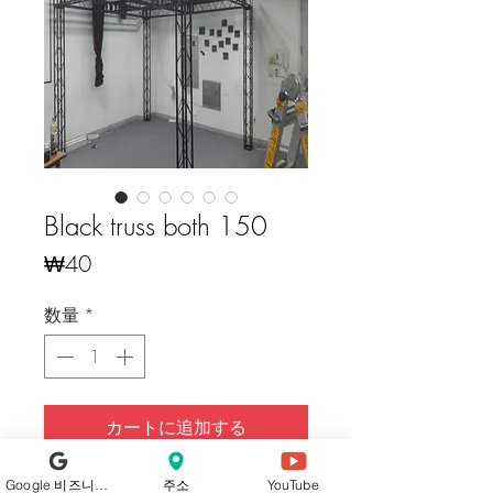
Black truss both 150
価
₩40
格
数量
*
カートに追加する
今すぐ購入
Google 비즈니스 프로필
주소
YouTube