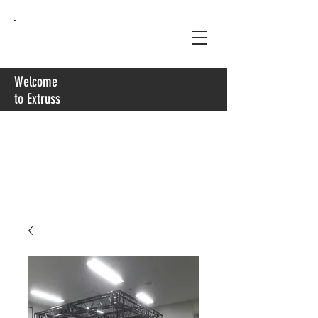
Extruss
Welcome
to Extruss