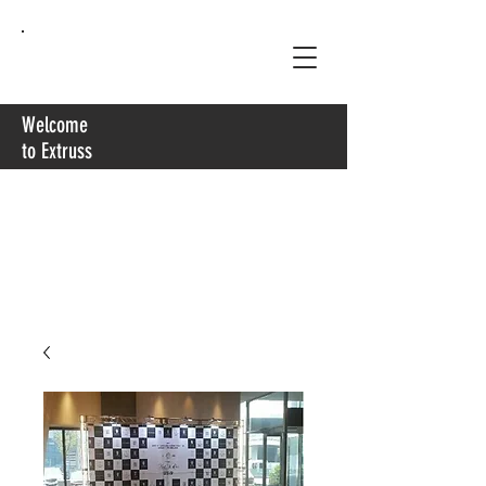
Extruss
Welcome
to Extruss