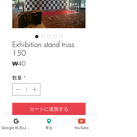
Exhibition stand truss
150
価
₩40
格
数量
*
カートに追加する
今すぐ購入
Google 비즈니스 프로필
주소
YouTube