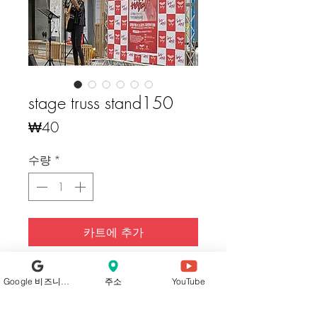
stage truss stand150
가
₩40
격
수량
*
카트에 추가
구매하기
Google 비즈니스 프로필
주소
YouTube
Our trusses, crafted from high-