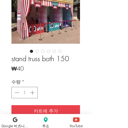
stand truss both 150
가
₩40
격
수량
*
카트에 추가
구매하기
Google 비즈니스 프로필
주소
YouTube